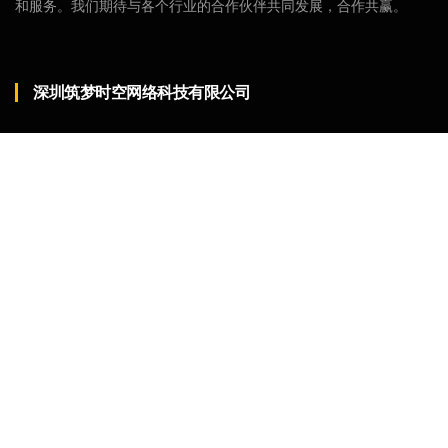
和服务。我们期待与各个行业的合作伙伴共同发展，合作共赢。
深圳筑梦时空网络科技有限公司
电话：+86 185-1095-6972
Email：sales@zmsk.net
公司地址：深圳市龙岗区龙城街道爱联社区太平村99号201